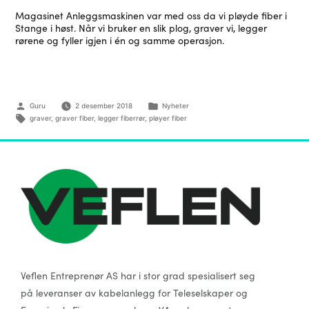
Magasinet Anleggsmaskinen var med oss da vi pløyde fiber i
Stange i høst. Når vi bruker en slik plog, graver vi, legger
rørene og fyller igjen i én og samme operasjon.
Guru
2 desember 2018
Nyheter
graver
,
graver fiber
,
legger fiberrør
,
pløyer fiber
Veflen Entreprenør AS har i stor grad spesialisert seg
på leveranser av kabelanlegg for Teleselskaper og